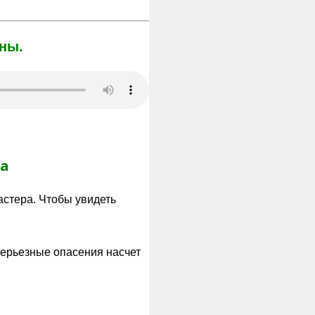
ны.
са
астера. Чтобы увидеть
серьезные опасения насчет