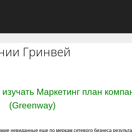
нии Гринвей
 изучать Маркетинг план компа
(Greenway)
такие невиданные еще по меркам сетевого бизнеса результ