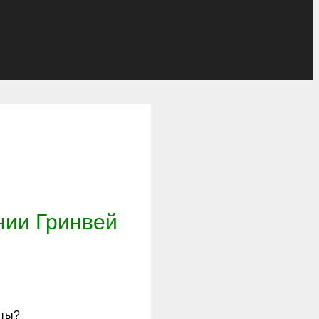
нии Гринвей
аты?